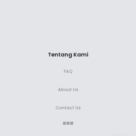
Tentang Kami
FAQ
About Us
Contact Us
Instagram
Instagram
Instagram