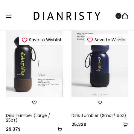
0
Save to Wishlist
Save to Wishlist
Diris Tumber (Large /
Diris Tumbler (Small/16oz)
25oz)
Ta
25,32
$
Tambah
29,37
$
ke