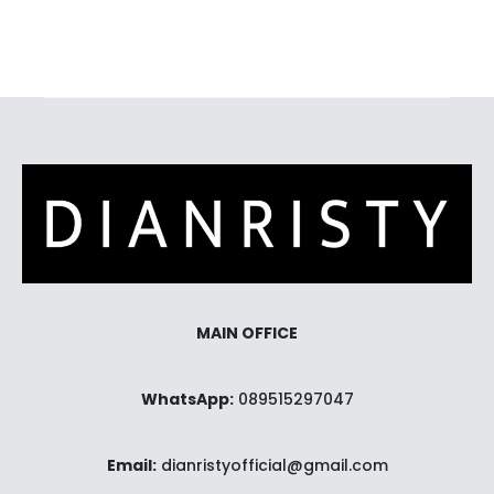
ke
ke
keranjang
MAIN OFFICE
WhatsApp:
089515297047
Email:
dianristyofficial@gmail.com