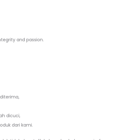
ntegrity and passion.
diterima,
ah dicuci,
oduk dari kami.