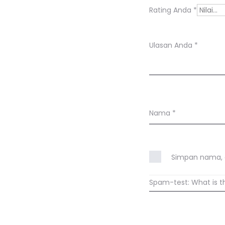
s
Rating Anda
*
a
n
Ulasan Anda
*
Nama
*
Simpan nama, e
Spam-test: What is t