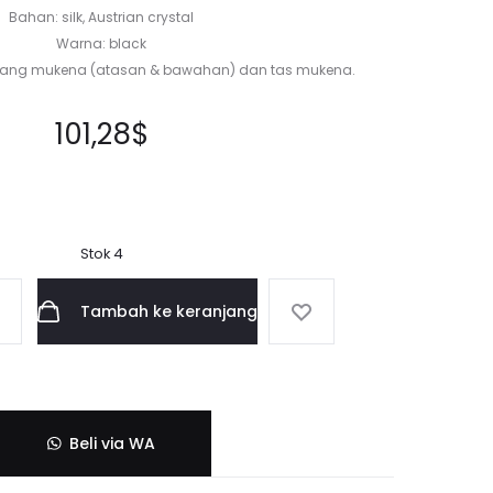
Bahan: silk, Austrian crystal
Warna: black
pasang mukena (atasan & bawahan) dan tas mukena.
101,28
$
Stok 4
Tambah ke keranjang
Beli via WA