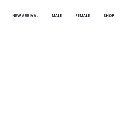
Beranda
FEMALE
Female Daily
AFWA Mukena Set – White
NEW ARRIVAL
MALE
FEMALE
SHOP