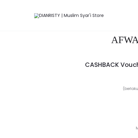
Mukena
Set
-
Save to Wishlist
White
AFWA 
CASHBACK Vouche
(berlak
M