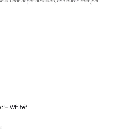
duk tidak dapat dilakukan, dan bukan menjadi
t – White”
*