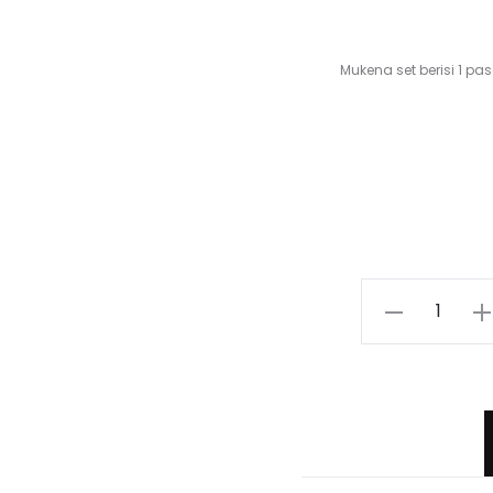
Mukena set berisi 1 
Kuantitas
AFWA
Mukena
Set
-
White