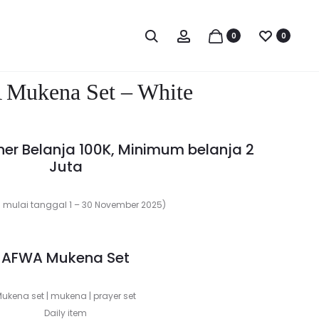
Produc
AFWA
RAIFA
Search
Account
0
0
MUKENA
SCARF
naviga
SET
STD
–
PLAT
Mukena Set – White
NUDE
DR
–
BLACK
r Belanja 100K, Minimum belanja 2
Juta
u mulai tanggal 1 – 30 November 2025)
AFWA Mukena Set
ukena set | mukena | prayer set
Daily item