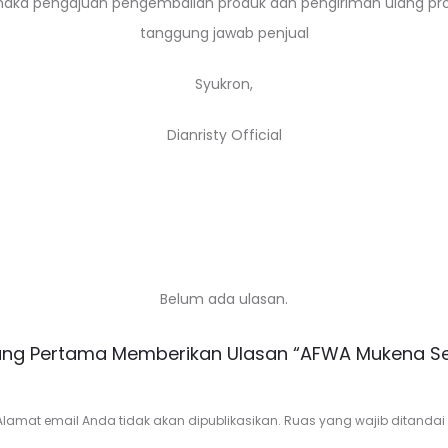
, maka pengajuan pengembalian produk dan pengiriman ulang pro
tanggung jawab penjual
Syukron,
Dianristy Official
Belum ada ulasan.
ang Pertama Memberikan Ulasan “AFWA Mukena Se
Alamat email Anda tidak akan dipublikasikan.
Ruas yang wajib ditandai