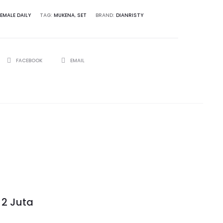
FEMALE DAILY
TAG:
MUKENA
,
SET
BRAND:
DIANRISTY
SHARE
FACEBOOK
EMAIL
 2 Juta