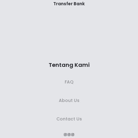
Transfer Bank
Tentang Kami
FAQ
About Us
Contact Us
Instagram
Instagram
Instagram