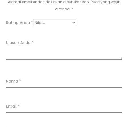
s
Alamat email Anda tidak akan dipublikasikan.
Ruas yang wajib
a
ditandai
*
n
Rating Anda
*
Ulasan Anda
*
Nama
*
Email
*