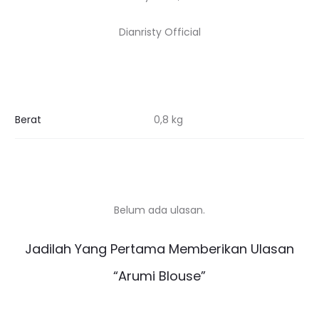
Dianristy Official
Berat
0,8 kg
Belum ada ulasan.
U
Jadilah Yang Pertama Memberikan Ulasan
l
“Arumi Blouse”
a