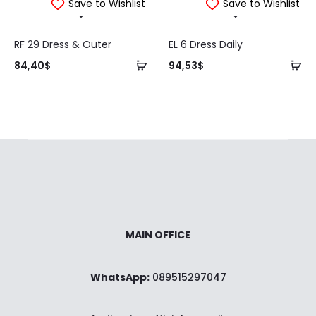
Save to Wishlist
Save to Wishlist
RF 29 Dress & Outer
EL 6 Dress Daily
Tambah
Ta
84,40
$
94,53
$
ke
ke
keranjang
ke
MAIN OFFICE
WhatsApp:
089515297047