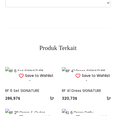
Produk Terkait
Save to Wishlist
Save to Wishlist
RF 6 Set SIGNATURE
RF 41 Dress SIGNATURE
Tambah
Ta
286,97
$
320,73
$
ke
ke
keranjang
ke