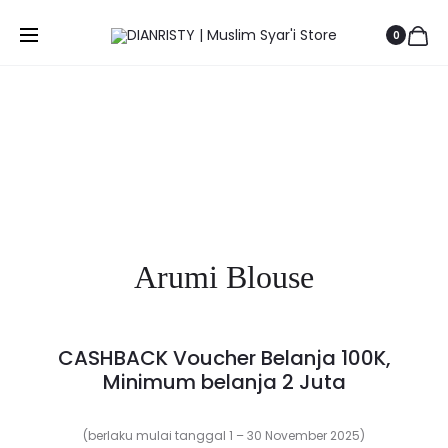
Prod
ZAWWA
ZALIA
Beranda
FEMALE
Female Daily
Arumi Blouse
0
BUCKET
DRESS
navig
HAT
(KUNCIT
Save to Wishlist
–
JAKARTA
Arumi Blouse
CASHBACK Voucher Belanja 100K,
Minimum belanja 2 Juta
(berlaku mulai tanggal 1 – 30 November 2025)