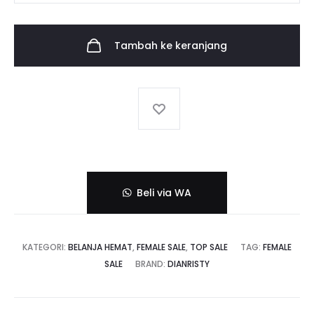
46
236,33$.
Dress
Tambah ke keranjang
Green
Caps
10
(Makassar)
Beli via WA
KATEGORI:
BELANJA HEMAT
,
FEMALE SALE
,
TOP SALE
TAG:
FEMALE
SALE
BRAND:
DIANRISTY