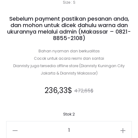
Size : S
Sebelum payment pastikan pesanan anda,
dan mohon untuk dicek dahulu warna dan
ukurannya melalui admin (Makassar –
0821-
8855-2108
)
Bahan nyaman dan berkualitas
Cocok untuk acara resmi dan santai
Dianristy juga tersedia offline store (Dianristy Kuningan City
Jakarta & Dianristy Makassar)
Harga
Harga
236,33
$
472,65
$
saat
aslinya
Stok 2
ini
adalah:
Kuantitas
adalah:
472,65$.
BLV