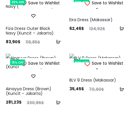
30% OFF
Save to Wishlist
50% OFF
Save to Wishlist
Eira Dress (Makassar)
Harga
Harga
Ta
Fiza Dress Outer Black
62,46
$
124,92
$
Navy (Kuncit – Jakarta)
saat
aslinya
ke
rga
Harga
Tambah
83,90
$
119,85
$
ini
adalah:
ke
aat
aslinya
ke
adalah:
124,92$.
ini
adalah:
keranjang
62,46$.
15% OFF
Save to Wishlist
50% OFF
Save to Wishlist
ah:
119,85$.
0$.
BLV 9 Dress (Makassar)
Harga
Harga
Ta
Ainayya Dress (Brown)
35,45
$
70,90
$
(Kuncit – Jakarta)
saat
aslinya
ke
rga
Harga
Tambah
281,23
$
330,86
$
ini
adalah:
ke
aat
aslinya
ke
adalah:
70,90$.
ini
adalah:
keranjang
35,45$.
ah:
330,86$.