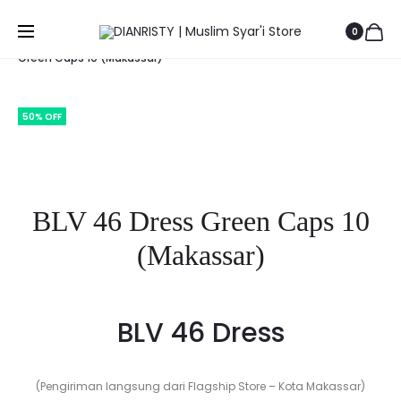
Prod
LAYYINA
BILQIS
Beranda
BELANJA HEMAT
Top Sale
BLV 46 Dress
0
OUTER
KAFTAN
navig
Green Caps 10 (Makassar)
(MAKASS
DRESS
(MAKASS
50% OFF
Save to Wishlist
BLV 46 Dress Green Caps 10
(Makassar)
BLV 46 Dress
(Pengiriman langsung dari Flagship Store – Kota Makassar)