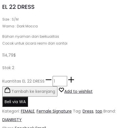
EL 22 DRESS
Size : S/M
Warna : Dark Mocca
Bahan nyaman dan berkualitas
Cocok untuk acara resmi dan santai
114,79
$
Stok 2
Kuantitas EL 22 DRESS
Tambah ke keranjang
Add to wishlist
Beli via WA
Kategori:
FEMALE
,
Female Signature
Tag:
Dress
,
top
Brand:
DIANRISTY