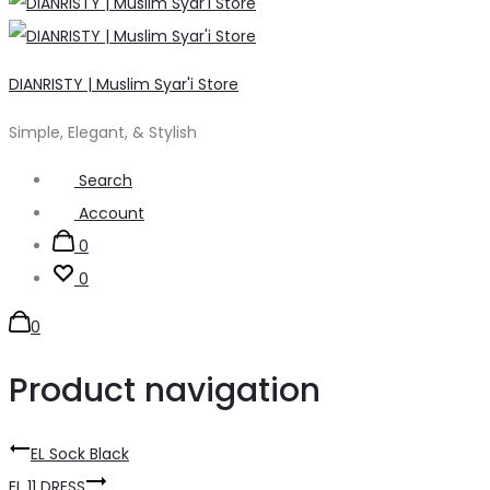
DIANRISTY | Muslim Syar'i Store
Simple, Elegant, & Stylish
Search
Account
0
0
0
Product navigation
EL Sock Black
EL 11 DRESS