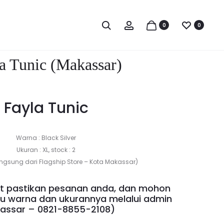
Produc
FAYLA
LAMIA
Search
Account
0
0
PANTS
DRESS
naviga
(LIME)
(KUNCIT
(KUNCIT
–
a Tunic (Makassar)
–
JAKARTA)
JAKARTA)
Fayla Tunic
Warna : Black Silver
Ukuran : XL, stock : 2
ngsung dari Flagship Store – Kota Makassar)
 pastikan pesanan anda, dan mohon
lu warna dan ukurannya melalui admin
assar –
0821-8855-2108
)