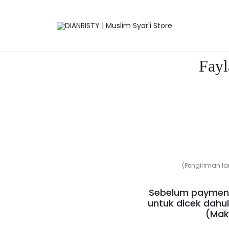
Tunic
sar)
(Makassar)
Save to Wishlist
Fayl
(Pengiriman la
Sebelum payment
untuk dicek dahu
(Mak