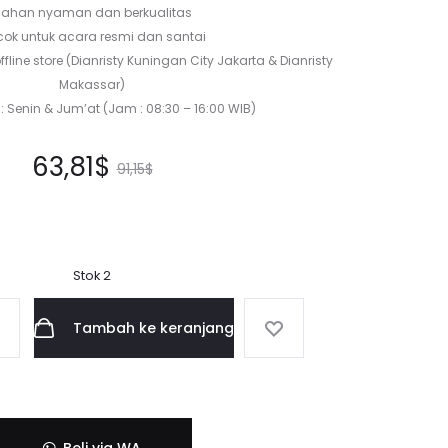
ahan nyaman dan berkualitas
ok untuk acara resmi dan santai
ffline store (Dianristy Kuningan City Jakarta & Dianristy
Makassar)
: Senin & Jum’at (Jam : 08:30 – 16:00 WIB)
rga
Harga
63,81
$
91,15
$
aat
aslinya
ini
adalah:
Stok 2
ah:
91,15$.
Tambah ke keranjang
1$.