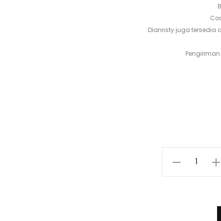
B
Coc
Dianristy juga tersedia o
Pengiriman 
Ha
s
adal
Kuantitas
Fayla
63,8
Tunic
(Makassar)