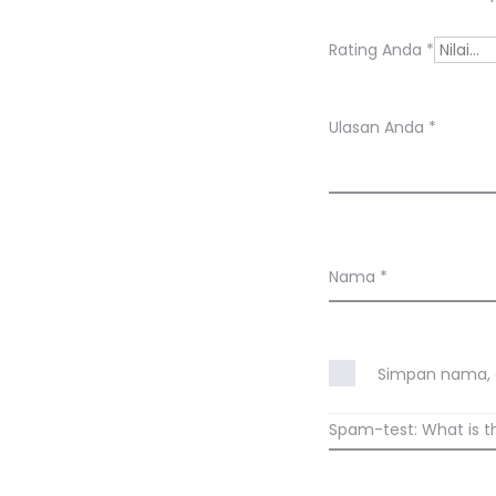
a
s
Rating Anda
*
a
n
Ulasan Anda
*
Nama
*
Simpan nama, e
Spam-test: What is t