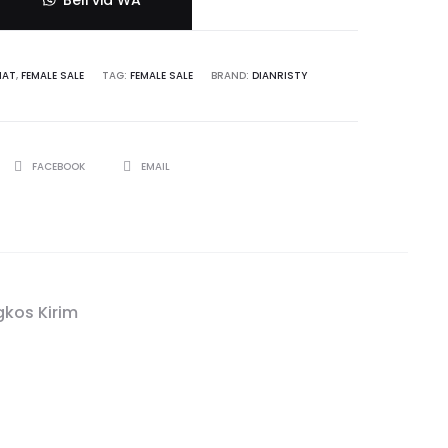
Beli via WA
MAT
,
FEMALE SALE
TAG:
FEMALE SALE
BRAND:
DIANRISTY
SHARE
FACEBOOK
EMAIL
kos Kirim