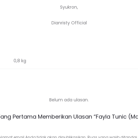
Syukron,
Dianristy Official
0,8 kg
Belum ada ulasan.
Yang Pertama Memberikan Ulasan “Fayla Tunic (M
Alamat email Anda tidak akan dipublikasikan.
Ruas yang wajib ditandai