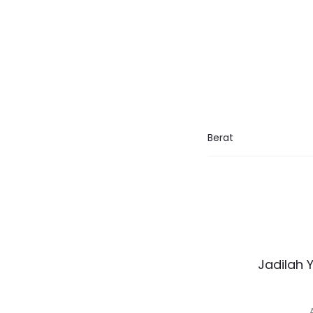
Berat
U
Jadilah 
l