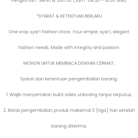
Pengiriman : Senin & Jum’at (Jam : 08:30 – 16:00 WIB)
*SYARAT & KETENTUAN BERLAKU
One stop syar’i fashion store. Your simple, syar’i, elegant
fashion needs. Made with integrity and passion.
MOHON UNTUK MEMBACA DENGAN CERMAT.
Syarat dan ketentuan pengembalian barang:
1. Wajib menyertakan bukti video unboxing tanpa terputus,
2. Batas pengembalian produk maksimal 3 (tiga) hari setelah
barang diterima,