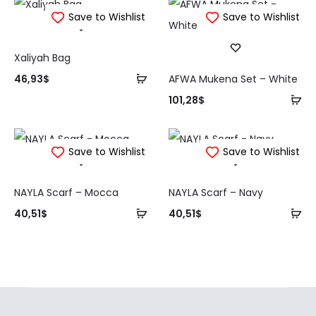
Save to Wishlist
Save to Wishlist
Xaliyah Bag
Tambah
46,93
$
AFWA Mukena Set – White
ke
Ta
101,28
$
keranjang
ke
ke
Save to Wishlist
Save to Wishlist
NAYLA Scarf – Mocca
NAYLA Scarf – Navy
Tambah
Ta
40,51
$
40,51
$
ke
ke
keranjang
ke