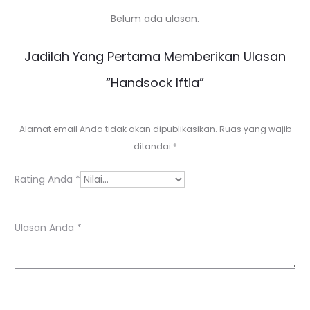
Belum ada ulasan.
U
Jadilah Yang Pertama Memberikan Ulasan
l
“Handsock Iftia”
a
s
Alamat email Anda tidak akan dipublikasikan.
Ruas yang wajib
a
ditandai
*
n
Rating Anda
*
Ulasan Anda
*