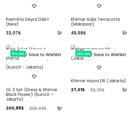
Pasmina Deyra DAILY
Khimar Sulia Terracotta
(New)
(Makassar)
Tambah
Ta
32,07
$
45,58
$
ke
ke
keranjang
ke
15% OFF
Save to Wishlist
20% OFF
Save to Wishlist
Khimar Haura DR (Jakarta)
Harga
Harga
Ta
OL 3 Set (Dress & Khimar
27,01
$
33,76
$
Black Flower) (Kuncit –
saat
aslinya
ke
Jakarta)
ini
adalah:
ke
rga
Harga
Tambah
200,88
$
236,33
$
adalah:
33,76$.
aat
aslinya
ke
27,01$.
ini
adalah:
keranjang