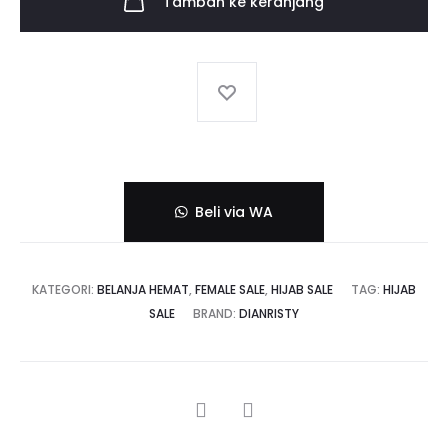
Tambah ke keranjang
adalah:
37,14$.
31,57$.
Beli via WA
KATEGORI:
BELANJA HEMAT
,
FEMALE SALE
,
HIJAB SALE
TAG:
HIJAB
SALE
BRAND:
DIANRISTY
SHARE