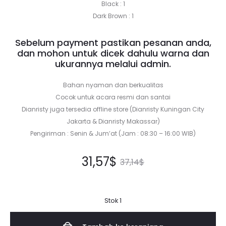
Black : 1
Dark Brown : 1
Sebelum payment pastikan pesanan anda,
dan mohon untuk dicek dahulu warna dan
ukurannya melalui admin.
Bahan nyaman dan berkualitas
Cocok untuk acara resmi dan santai
Dianristy juga tersedia offline store (Dianristy Kuningan City
Jakarta & Dianristy Makassar)
Pengiriman : Senin & Jum’at (Jam : 08:30 – 16:00 WIB)
Harga
Harga
31,57
$
37,14
$
saat
aslinya
Stok 1
ini
adalah: