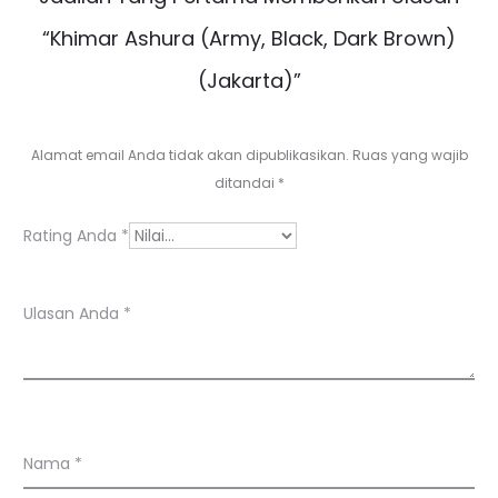
l
“Khimar Ashura (Army, Black, Dark Brown)
a
(Jakarta)”
s
a
Alamat email Anda tidak akan dipublikasikan.
Ruas yang wajib
n
ditandai
*
Rating Anda
*
Ulasan Anda
*
Nama
*