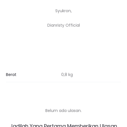
Syukron,
Dianristy Official
Berat
0,8 kg
Belum ada ulasan.
U
Jadilah Yang Pertama Memberikan Ulasan