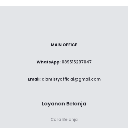
ah:
236,33$.
8$.
MAIN OFFICE
WhatsApp:
089515297047
Email:
dianristyofficial@gmail.com
Layanan Belanja
Cara Belanja