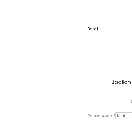
Berat
U
Jadilah
l
a
s
Rating Anda
*
a