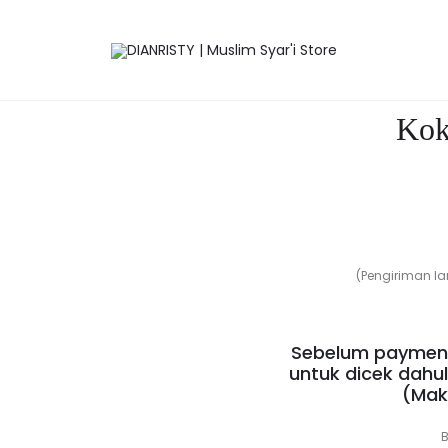
ID
9
(Makassar)
Save to Wishlist
Kok
(Pengiriman la
Sebelum payment
untuk dicek dahu
(Mak
B