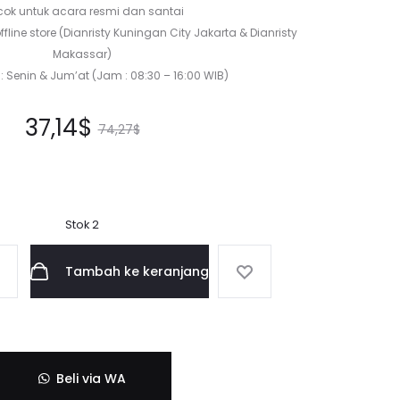
ok untuk acara resmi dan santai
ffline store (Dianristy Kuningan City Jakarta & Dianristy
Makassar)
: Senin & Jum’at (Jam : 08:30 – 16:00 WIB)
ga
Harga
37,14
$
74,27
$
at
aslinya
ini
adalah:
Stok 2
ah:
74,27$.
Tambah ke keranjang
4$.
Beli via WA