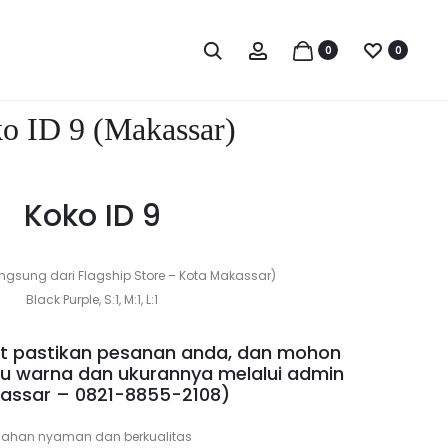
Produc
KOKO
KHIMAR
Search
Account
0
0
BLV
KANA
naviga
6
(MAKASSAR
o ID 9 (Makassar)
Koko ID 9
ngsung dari Flagship Store – Kota Makassar)
Black Purple, S:1, M:1, L:1
 pastikan pesanan anda, dan mohon
lu warna dan ukurannya melalui admin
assar –
0821-8855-2108
)
ahan nyaman dan berkualitas