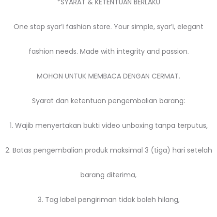
*SYARAT & KETENTUAN BERLAKU
One stop syar’i fashion store. Your simple, syar’i, elegant
fashion needs. Made with integrity and passion.
MOHON UNTUK MEMBACA DENGAN CERMAT.
Syarat dan ketentuan pengembalian barang:
1. Wajib menyertakan bukti video unboxing tanpa terputus,
2. Batas pengembalian produk maksimal 3 (tiga) hari setelah
barang diterima,
3. Tag label pengiriman tidak boleh hilang,