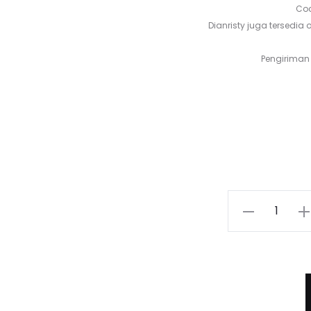
Coc
Dianristy juga tersedia o
Pengiriman 
Har
sa
adal
Kuantitas
Koko
37,1
ID
9
(Makassar)