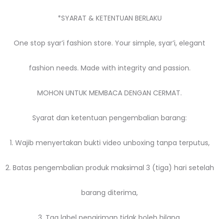
*SYARAT & KETENTUAN BERLAKU
One stop syar’i fashion store. Your simple, syar’i, elegant
fashion needs. Made with integrity and passion.
MOHON UNTUK MEMBACA DENGAN CERMAT.
Syarat dan ketentuan pengembalian barang:
1. Wajib menyertakan bukti video unboxing tanpa terputus,
2. Batas pengembalian produk maksimal 3 (tiga) hari setelah
barang diterima,
3. Tag label pengiriman tidak boleh hilang,