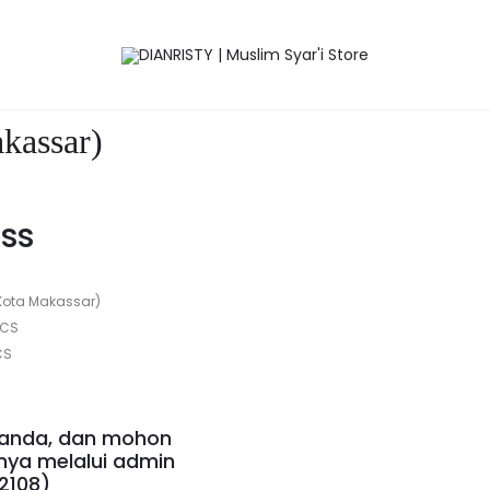
Makassar)
Save to Wishlist
kassar)
ss
 Kota Makassar)
PCS
CS
 anda, dan mohon
nya melalui admin
2108
)