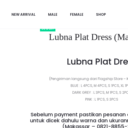
adalah:
ini
Beranda
BELANJA HEMAT
Female Sale
Lubna Plat Dress (
101,28$.
adalah:
NEW ARRIVAL
MALE
FEMALE
SHOP
50,64$.
50% OFF
Lubna Plat Dress (Ma
Lubna Plat Dre
(Pengiriman langsung dari Flagship Store –
BLUE : L 4PCS, M 4PCS, S 1PCS, XL 1
DARK GREY : L 3PCS, M 1PCS, S 2P
PINK : L 1PCS, S 3PCS
Sebelum payment pastikan pesanan
untuk dicek dahulu warna dan ukuran
(Makassar –
0821-8855-