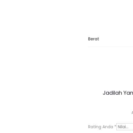
Berat
U
Jadilah Ya
l
a
s
Rating Anda
*