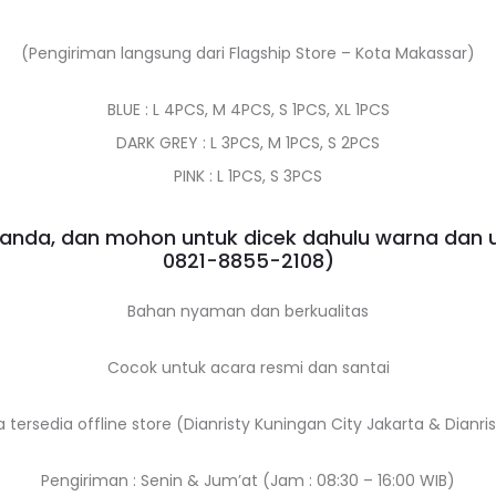
(Pengiriman langsung dari Flagship Store – Kota Makassar)
BLUE : L 4PCS, M 4PCS, S 1PCS, XL 1PCS
DARK GREY : L 3PCS, M 1PCS, S 2PCS
PINK : L 1PCS, S 3PCS
nda, dan mohon untuk dicek dahulu warna dan 
0821-8855-2108
)
Bahan nyaman dan berkualitas
Cocok untuk acara resmi dan santai
a tersedia offline store (Dianristy Kuningan City Jakarta & Dianr
Pengiriman : Senin & Jum’at (Jam : 08:30 – 16:00 WIB)