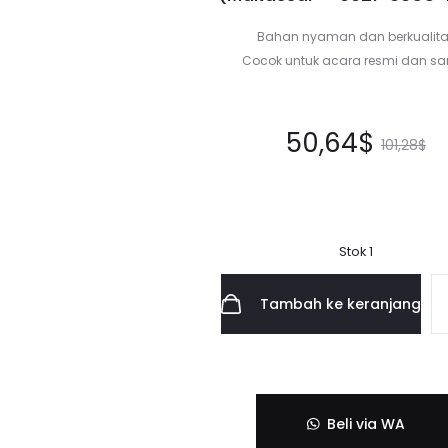
Bahan nyaman dan berkualit
Cocok untuk acara resmi dan sa
Harga
Harga
50,64
$
101,28
$
saat
aslinya
ini
adalah:
Stok 1
adalah:
101,28$.
Tambah ke keranjang
50,64$.
Beli via WA