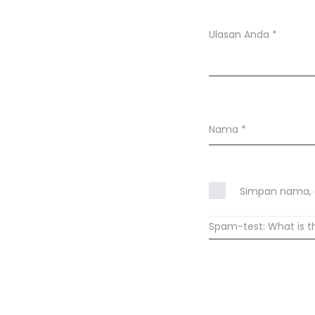
a
n
Ulasan Anda
*
Nama
*
Simpan nama, e
Spam-test: What is t