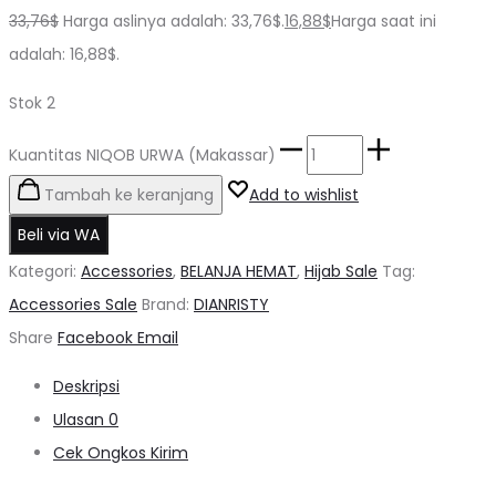
33,76
$
Harga aslinya adalah: 33,76$.
16,88
$
Harga saat ini
adalah: 16,88$.
Stok 2
Kuantitas NIQOB URWA (Makassar)
Tambah ke keranjang
Add to wishlist
Beli via WA
Kategori:
Accessories
,
BELANJA HEMAT
,
Hijab Sale
Tag:
Accessories Sale
Brand:
DIANRISTY
Share
Facebook
Email
Deskripsi
Ulasan
0
Cek Ongkos Kirim