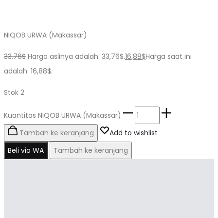
NIQOB URWA (Makassar)
33,76
$
Harga aslinya adalah: 33,76$.
16,88
$
Harga saat ini
adalah: 16,88$.
Stok 2
Kuantitas NIQOB URWA (Makassar)
Tambah ke keranjang
Add to wishlist
Beli via WA
Tambah ke keranjang