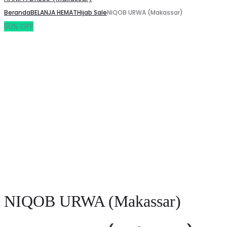
Beranda
BELANJA HEMAT
Hijab Sale
NIQOB URWA (Makassar)
50% OFF
Save to Wishlist
NIQOB URWA (Makassar)