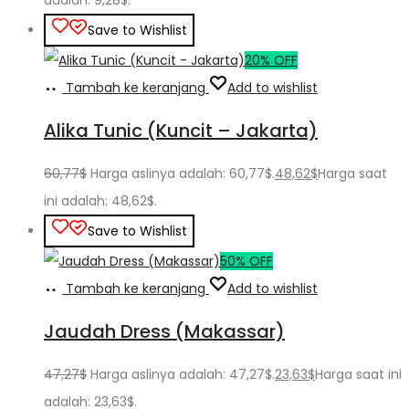
adalah: 9,28$.
Save to Wishlist
20% OFF
Tambah ke keranjang
Add to wishlist
Alika Tunic (Kuncit – Jakarta)
60,77
$
Harga aslinya adalah: 60,77$.
48,62
$
Harga saat
ini adalah: 48,62$.
Save to Wishlist
50% OFF
Tambah ke keranjang
Add to wishlist
Jaudah Dress (Makassar)
47,27
$
Harga aslinya adalah: 47,27$.
23,63
$
Harga saat ini
adalah: 23,63$.