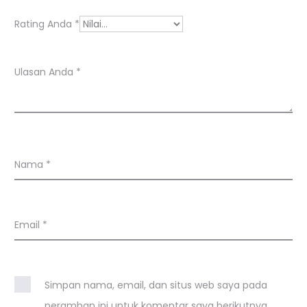
a
n
Rating Anda
*
Ulasan Anda
*
Nama
*
Email
*
Simpan nama, email, dan situs web saya pada
peramban ini untuk komentar saya berikutnya.