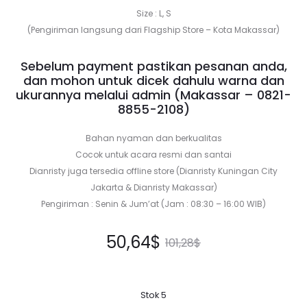
Size : L, S
(Pengiriman langsung dari Flagship Store – Kota Makassar)
Sebelum payment pastikan pesanan anda,
dan mohon untuk dicek dahulu warna dan
ukurannya melalui admin (Makassar –
0821-
8855-2108
)
Bahan nyaman dan berkualitas
Cocok untuk acara resmi dan santai
Dianristy juga tersedia offline store (Dianristy Kuningan City
Jakarta & Dianristy Makassar)
Pengiriman : Senin & Jum’at (Jam : 08:30 – 16:00 WIB)
Harga
Harga
50,64
$
101,28
$
saat
aslinya
Stok 5