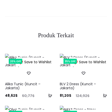
Produk Terkait
20% OFF
Save to Wishlist
35% OFF
Save to Wishlist
Alika Tunic (Kuncit –
BLV 2 Dress (Kuncit –
Jakarta)
Jakarta)
rga
Harga
Harga
Harga
Tambah
Ta
48,62
$
81,20
$
60,77
$
124,92
$
aat
aslinya
saat
aslinya
ke
ke
ini
adalah:
ini
adalah:
keranjang
ke