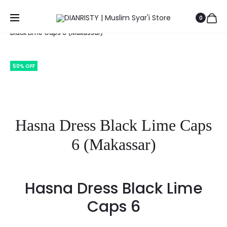
Prod
BILQIS
SAHIA
Beranda
BELANJA HEMAT
Top Sale
Hasna Dress
0
KAFTAN
BAG
navig
Black Lime Caps 6 (Makassar)
DRESS
(MAKASS
(MAKASS
50% OFF
Save to Wishlist
Hasna Dress Black Lime Caps
6 (Makassar)
Hasna Dress Black Lime
Caps 6