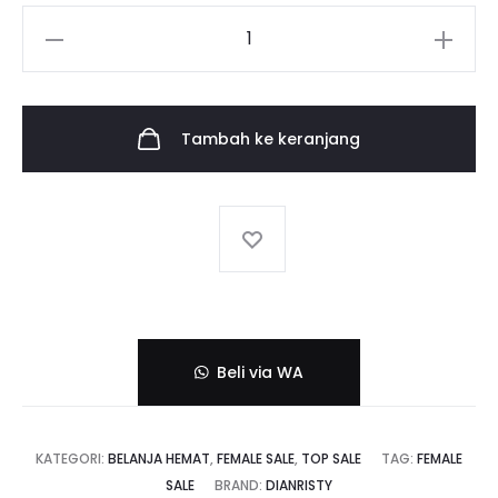
ini
adalah:
Kuantitas
adalah:
101,28$.
Hasna
Dress
50,64$.
Black
Tambah ke keranjang
Lime
Caps
6
(Makassar)
Beli via WA
KATEGORI:
BELANJA HEMAT
,
FEMALE SALE
,
TOP SALE
TAG:
FEMALE
SALE
BRAND:
DIANRISTY