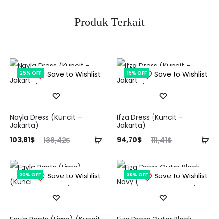
Produk Terkait
25% OFF
Save to Wishlist
15% OFF
Save to Wishlist
Nayla Dress (Kuncit –
Ifza Dress (Kuncit –
Jakarta)
Jakarta)
rga
Harga
Harga
Harga
Tambah
Ta
103,81
$
94,70
$
138,42
$
111,41
$
aat
aslinya
saat
aslinya
ke
ke
ini
adalah:
ini
adalah:
keranjang
ke
30% OFF
Save to Wishlist
30% OFF
Save to Wishlist
ah:
138,42$.
adalah:
111,41$.
81$.
94,70$.