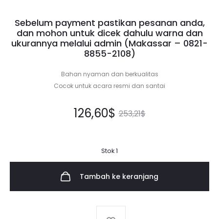
Sebelum payment pastikan pesanan anda,
dan mohon untuk dicek dahulu warna dan
ukurannya melalui admin (Makassar –
0821-
8855-2108
)
Bahan nyaman dan berkualitas
Cocok untuk acara resmi dan santai
Harga
Harga
126,60
$
253,21
$
saat
aslinya
Stok 1
ini
adalah:
Tambah ke keranjang
adalah:
253,21$.
126,60$.