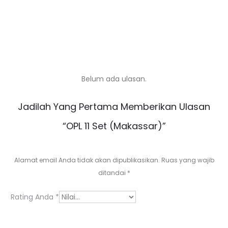
Belum ada ulasan.
U
Jadilah Yang Pertama Memberikan Ulasan
l
“OPL 11 Set (Makassar)”
a
s
Alamat email Anda tidak akan dipublikasikan.
Ruas yang wajib
a
ditandai
*
n
Rating Anda
*