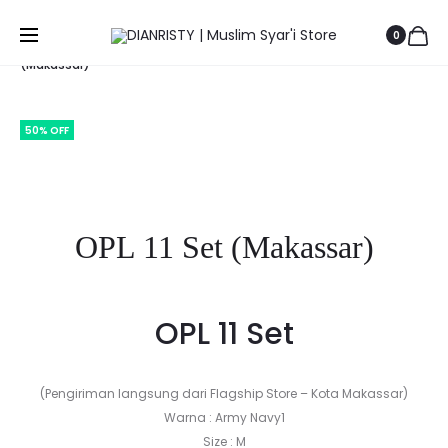
Prod
LUBNA
LAYYINA
Beranda
BELANJA HEMAT
Top Sale
OPL 11 Set
0
S3
OUTER
navig
(Makassar)
DRESS
(MAKASS
(MAKASS
50% OFF
Save to Wishlist
OPL 11 Set (Makassar)
OPL 11 Set
(Pengiriman langsung dari Flagship Store – Kota Makassar)
Warna : Army Navy1
Size : M