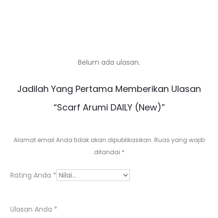
Belum ada ulasan.
U
Jadilah Yang Pertama Memberikan Ulasan
l
“Scarf Arumi DAILY (New)”
a
s
Alamat email Anda tidak akan dipublikasikan.
Ruas yang wajib
a
ditandai
*
n
Rating Anda
*
Ulasan Anda
*