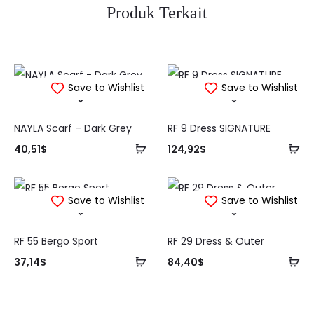
Produk Terkait
Save to Wishlist
Save to Wishlist
NAYLA Scarf – Dark Grey
RF 9 Dress SIGNATURE
Tambah
Ta
40,51
$
124,92
$
ke
ke
keranjang
ke
Save to Wishlist
Save to Wishlist
RF 55 Bergo Sport
RF 29 Dress & Outer
Tambah
Ta
37,14
$
84,40
$
ke
ke
keranjang
ke