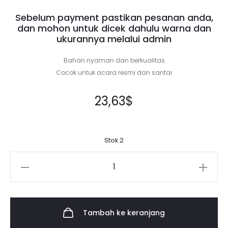
Sebelum payment pastikan pesanan anda,
dan mohon untuk dicek dahulu warna dan
ukurannya melalui admin
Bahan nyaman dan berkualitas
Cocok untuk acara resmi dan santai
23,63
$
Stok 2
Kuantitas
Scarf
Arumi
DAILY
Tambah ke keranjang
(New)