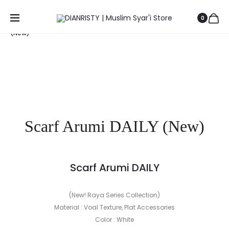
Prod
SCARF
PASMINA
Beranda
FEMALE
Hijab Sale
Scarf Arumi DAILY
0
MADINA
DEYRA
navig
(New)
DAILY
DAILY
(NEW)
(NEW)
Save to Wishlist
Scarf Arumi DAILY (New)
Scarf Arumi DAILY
(New! Raya Series Collection)
Material : Voal Texture, Plat Accessories
Color : White